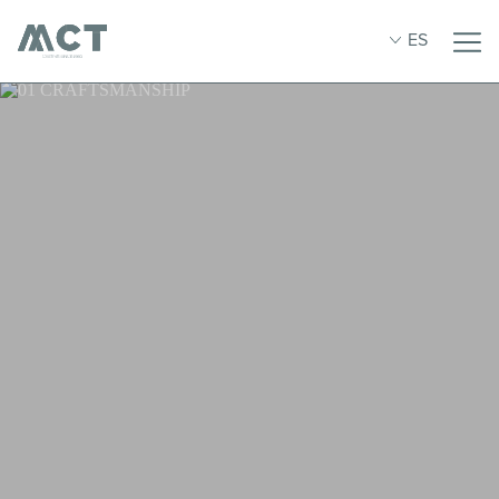
ES
PT
DESCARGAR CATÁLOGO
EN
DESCARGAR CATÁLOGO
Nombre
ES
FR
Nombre
Email
DE
País
Número de teléfono
Teléfono
Tema
Correo electrónico
Mensaje